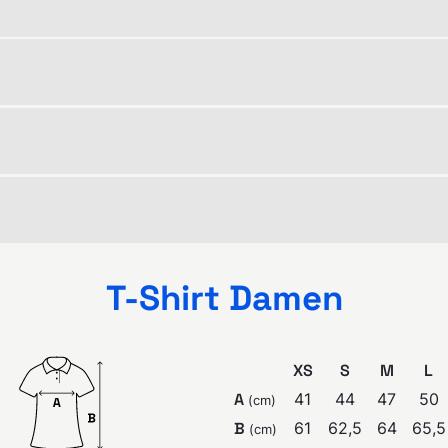
T-Shirt Damen
XS
S
M
L
A
41
44
47
50
(
cm
)
B
61
62,5
64
65,5
(
cm
)