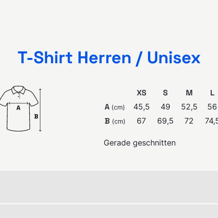
T-Shirt Herren / Unisex
XS
S
M
L
A
45,5
49
52,5
56
(
cm
)
B
67
69,5
72
74,
(
cm
)
Gerade geschnitten