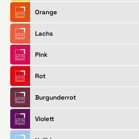
Orange
Lachs
Pink
Rot
Burgunderrot
Violett